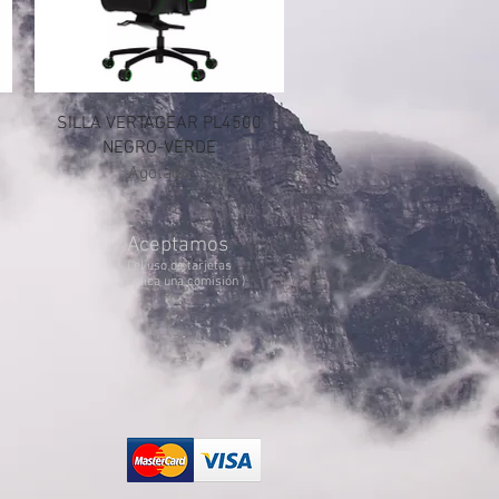
SILLA VERTAGEAR PL4500
NEGRO-VERDE
Agotado
Aceptamos
( el uso de tarjetas
aplica una comisión )