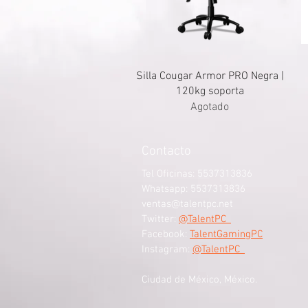
Silla Cougar Armor PRO Negra |
120kg soporta
Agotado
Contacto
Tel Oficinas: 5537313836
Whatsapp: 5537313836
ventas@talentpc.net
Twitter:
@TalentPC_
Facebook:
TalentGamingPC
Instagram:
@TalentPC_
Ciudad de México, México.