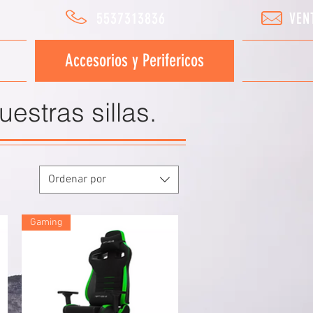
5537313836
VEN
Accesorios y Perifericos
estras sillas.
Ordenar por
Gaming