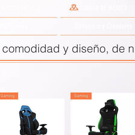
A TODO MÉXICO
CIUDAD DE MÉXICO
PC Gaming
Streamers y Creadores
a comodidad y diseño, de nu
Gaming
Gaming