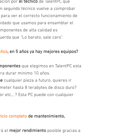
cación por
el técnico
de TalentPC que
un segundo técnico vuelve a comprobar
 para ver el correcto funcionamiento de
uidado que usamos para ensamblar el
componentes de alta calidad es
uerda que "Lo barato, sale caro".
años
, en 5 años ya hay mejores equipos?
omponentes
que elegimos en TalentPC esta
ra durar minimo 10 años.
se
cualquier pieza a futuro, quieres ir
eter hasta 8 terabytes de disco duro?
or etc.., ? Esta PC puede con cualquier
vicio completo
de mantenimiento,
rá el
mejor rendimiento
posible gracias a