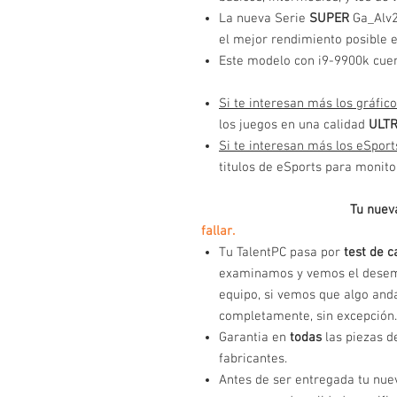
La nueva Serie
SUPER
Ga_Alv
el mejor rendimiento posible e
Este modelo con i9-9900k cue
Si te interesan más los gráfico
los juegos en una calidad
ULT
Si te interesan más los eSport
titulos de eSports para monit
Tu nueva computador
fallar.
Tu TalentPC pasa por
test de c
examinamos y vemos el desem
equipo, si vemos que algo and
completamente, sin excepción.
Garantia en
todas
las piezas d
fabricantes.
Antes de ser entregada tu nue