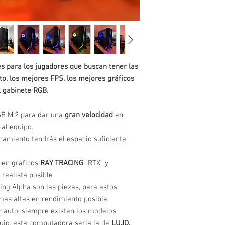
s para los jugadores que buscan tener las
o, los mejores FPS, los mejores gráficos
l gabinete RGB.
B M.2 para dar una
gran velocidad
en
al equipo.
amiento tendrás el espacio suficiente
 en graficos
RAY TRACING
"RTX" y
realista posible
ng Alpha son las piezas, para estos
mas altas en rendimiento posible.
 auto, siempre existen los modelos
 lujo, esta computadora seria la de
LUJO.