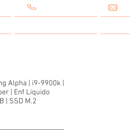
5537313836
VEN
Accesorios y Perifericos
g Alpha | i9-9900k |
r | Enf Liquido
B | SSD M.2