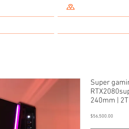
A TODO MÉXICO
CIUDAD DE MÉXICO
PC Gaming
Streamers y Creadores
Super gamin
RTX2080supe
240mm | 2T
Precio
$56,500.00