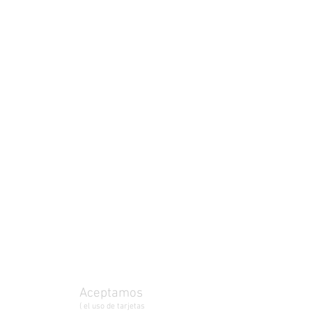
Aceptamos
( el uso de tarjetas