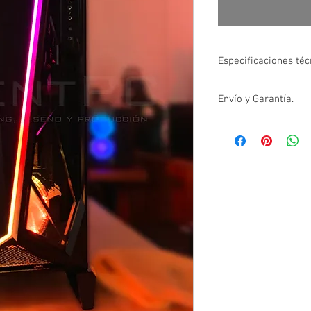
Especificaciones téc
Componentes:
Envío y Garantía.
Procesador i9-990
Tarjeta Grafica: RTX
Envío:
Memoria: 8GB RAM
Envío normal: $450
SSD: 256GB M.2 N
Envío express: $65
Disco Duro: 2TB Se
Garantia de 1 año e
Motherboard: Asus
Garantía de hasta 
Enfriamiento Liqui
Gabinete Alpha RGB
Fuente de Poder: 7
modular
Windows 10 PRO de 