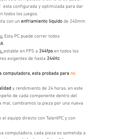
2
esta configurada y optimizada para dar
n todos los juegos.
nta con un
enfriamiento liquido
de 240mm
s:
Esta PC puede correr todos
RA
s:
estable en FPS a
244fps
en todos los
ores exigentes de hasta
244Hz
a, esta probada para
no
alidad
y rendimiento de 24 horas, en este
peño de cada componente dentro del
a mal, cambiamos la pieza por una nueva
e el equipo directo con TalentPC y con
va computadora, cada pieza es sometida a