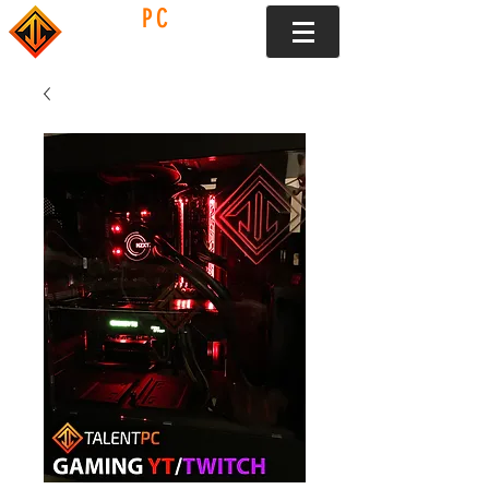
TALENT
PC
5537313836